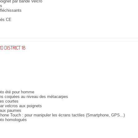
oignet par bande Velcro
es
éfléchissants
ués CE
O DISTRICT 18
to été pour homme
ons coquées au niveau des métacarpes
es courtes
ar velcros aux poignets
 aux paumes
hone Touch : pour manipuler les écrans tactiles (Smartphone, GPS...)
to homologués