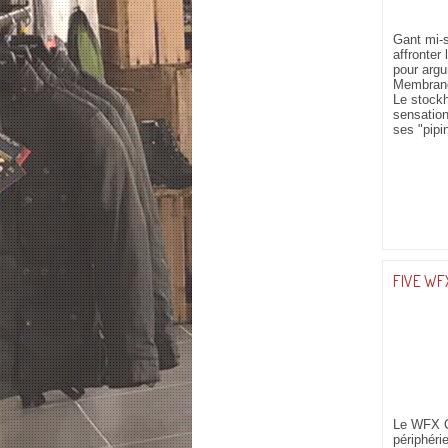
Gant mi-s
affronter
pour argu
Membrane 
Le stockh
sensation
ses "pipin
FIVE WF
Le WFX Ci
périphéri