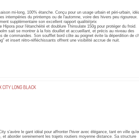
aison mi-long, 100% étanche. Conçu pour un usage urbain et péri-urbain, idéa
 les intempéries du printemps ou de l'automne, voire des hivers peu rigoureux
ment supplémentaire son excellent rapport qualité/prix
Hipora pour l'étanchéité et doublure Thinsulate 150g pour protéger du froid.
olm sait se montrer à la fois douillet et accueillant, et précis au niveau des
s de commandes. Son soufflet bord côte au poignet évite la déperdition de ch
g" et insert rétro-réfléchissants offrent une visibilité accrue de nuit.
X CITY LONG BLACK
ty s'avère le gant idéal pour affronter l'hiver avec élégance, tant en ville qu'e
e, et aborder sereinement les trajets routiers moyenne distance. Sa structure