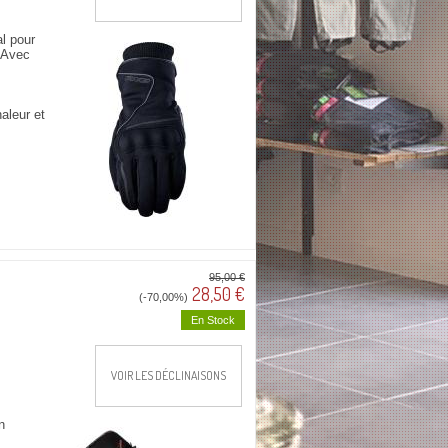
l pour
. Avec
aleur et
95,00 €
28,50 €
(-70,00%)
En Stock
VOIR LES DÉCLINAISONS
n