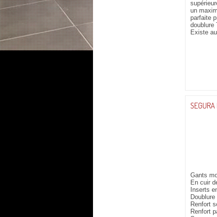
supérieur
un maximu
parfaite 
doublure 
Existe au
SEGURA 
Gants mo
En cuir d
Inserts e
Doublure 
Renfort s
Renfort 