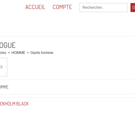
ACCUEIL
COMPTE
O
0,00
Total :
OGUE
icles
>
HOMME
>
Gants homme
ER
OMME
OCKHOLM BLACK