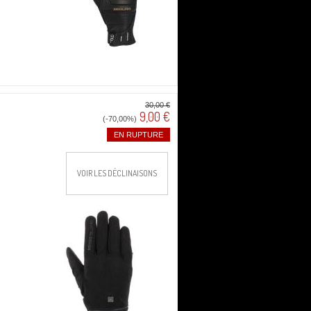
30,00 €
9,00 €
(-70,00%)
EN RUPTURE
VOIR LES DÉCLINAISONS