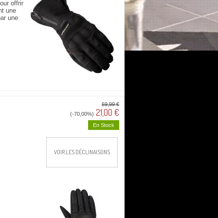
ur offrir
nt une
par une
69,99 €
21,00 €
(-70,00%)
En Stock
VOIR LES DÉCLINAISONS