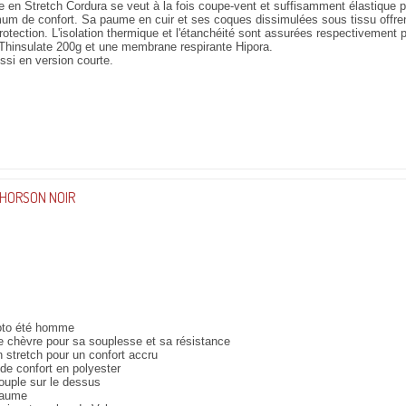
e en Stretch Cordura se veut à la fois coupe-vent et suffisamment élastique po
m de confort. Sa paume en cuir et ses coques dissimulées sous tissu offre
protection. L'isolation thermique et l'étanchéité sont assurées respectivement 
Thinsulate 200g et une membrane respirante Hipora.
ssi en version courte.
HORSON NOIR
to été homme
e chèvre pour sa souplesse et sa résistance
n stretch pour un confort accru
de confort en polyester
ouple sur le dessus
paume