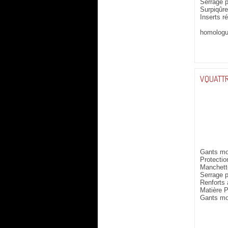
Serrage p
Surpiqûr
Inserts r
homolog
VQUATTR
Gants mo
Protecti
Manchett
Serrage p
Renforts
Matière P
Gants mo