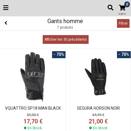
0
0,00 €
Gants homme
Filtrer
7 produits
Afficher les 30 précédents
- 70%
- 70%
VQUATTRO SP18 MAN BLACK
SEGURA HORSON NOIR
59,00 €
69,99 €
17,70 €
21,00 €
En Stock
En Stock