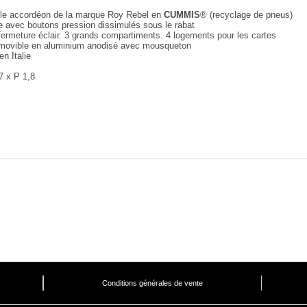
ille accordéon de la marque Roy Rebel en
CUMMIS
® (recyclage de pneus)
 avec boutons pression dissimulés sous le rabat
ermeture éclair. 3 grands compartiments. 4 logements pour les cartes
movible en aluminium anodisé avec mousqueton
en Italie
7 x P 1,8
Conditions générales de vente