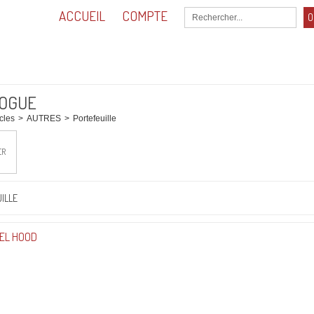
ACCUEIL
COMPTE
O
0,00
Total :
OGUE
icles
>
AUTRES
>
Portefeuille
ER
ILLE
EL HOOD