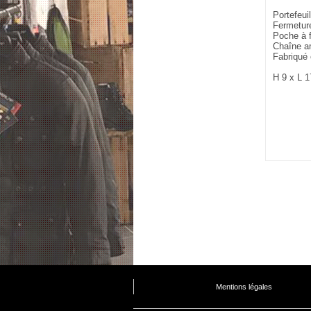
Portefeu
Fermeture
Poche à f
Chaîne a
Fabriqué 
H 9 x L 1
Mentions légales