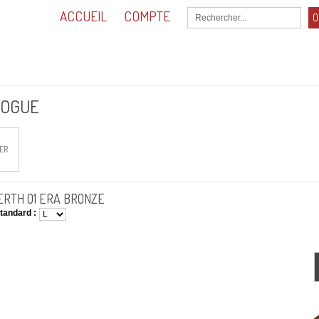
ACCUEIL
COMPTE
O
0,00
Total :
LOGUE
ER
RTH O1 ERA BRONZE
tandard :