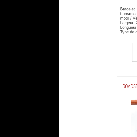
Bracelet
transmis
moto / Vé
Largeur:
Longueur
Type de 
ROADST