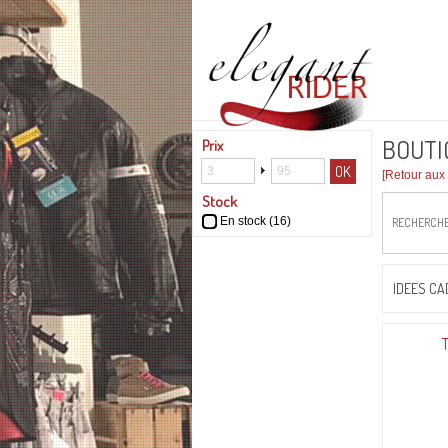
BOUTI
Prix
OK
[Retour aux 
Stock
En stock
(16)
RECHERCH
IDEES C