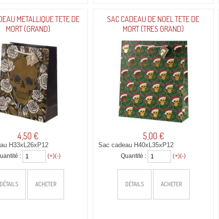
DEAU METALLIQUE TETE DE
SAC CADEAU DE NOEL TETE DE
MORT (GRAND)
MORT (TRES GRAND)
4,50 €
5,00 €
eau H33xL26xP12
Sac cadeau H40xL35xP12
uantité :
(+)
(-)
Quantité :
(+)
(-)
DÉTAILS
ACHETER
DÉTAILS
ACHETER