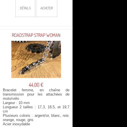
DÉTAILS
ACHETER
ROADSTRAP STRAP WOMAN
44,00 €
Bracelet femme, en chaîne de
transmission pour les attachées de
moto/vélo
Largeur : 10 mm
Longueur 2 tailles : 17,3, 18,5, et 19,7
cm
Plusieurs coloris : argent/or, blanc, noir,
orange, rouge, gris
Acier inoxydable