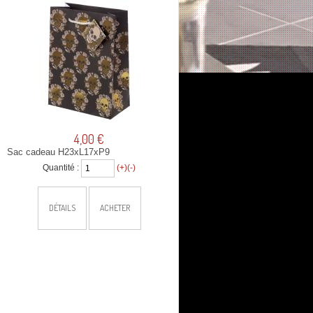
4,00 €
Sac cadeau H23xL17xP9
Quantité :
(+)
(-)
DÉTAILS
ACHETER