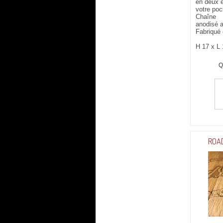
en deux e
votre po
Chaîne
anodisé 
Fabriqué 
H 17 x L 
Q
ROA