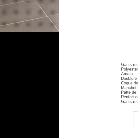
Gants mo
Polyest
Amara
Doublure 
Coque de 
Manchett
Patte de 
Renfort 
Gants mo