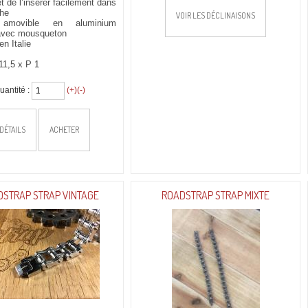
t de l’insérer facilement dans
che
VOIR LES DÉCLINAISONS
 amovible en aluminium
avec mousqueton
en Italie
11,5 x P 1
uantité :
(+)
(-)
DÉTAILS
ACHETER
DSTRAP STRAP VINTAGE
ROADSTRAP STRAP MIXTE