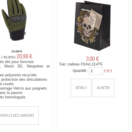
34,99 €
20,99 €
(-40,00%)
3,00 €
to été pour femmes
Sac cadeau H14xL11xP6
er, Mesh 3D, Néoprène et
Quantité :
(+)
(-)
en polyester recyclée
protection des articulations
e courte
DÉTAILS
ACHETER
serrage Velcro aux poignets
dans la paume
to homologués
VOIR LES DÉCLINAISONS