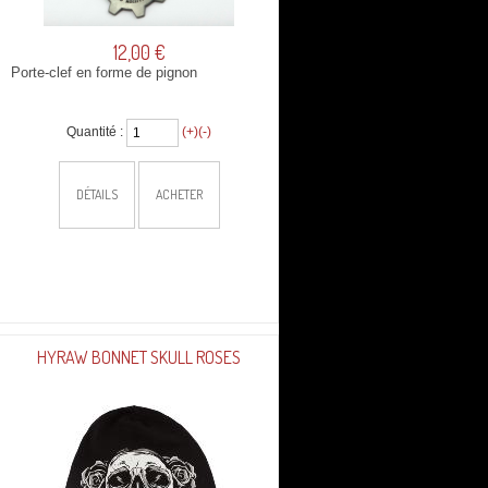
12,00 €
Porte-clef en forme de pignon
Quantité :
(+)
(-)
DÉTAILS
ACHETER
HYRAW BONNET SKULL ROSES