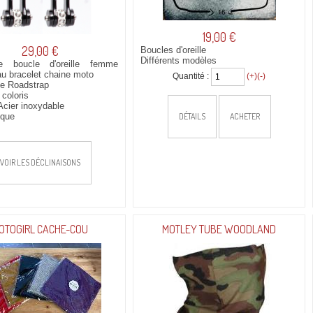
19,00 €
29,00 €
Boucles d'oreille
Différents modèles
e boucle d'oreille femme
au bracelet chaine moto
Quantité :
(+)
(-)
te Roadstrap
 coloris
Acier inoxydable
ique
DÉTAILS
ACHETER
VOIR LES DÉCLINAISONS
OTOGIRL CACHE-COU
MOTLEY TUBE WOODLAND