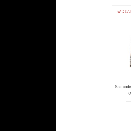
SAC CA
Sac cad
Q