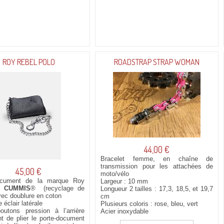
ROY REBEL POLO
ROADSTRAP STRAP WOMAN
44,00 €
Bracelet femme, en chaîne de
transmission pour les attachées de
45,00 €
moto/vélo
ocument de la marque Roy
Largeur : 10 mm
en
CUMMIS
® (recyclage de
Longueur 2 tailles : 17,3, 18,5, et 19,7
vec doublure en coton
cm
 éclair latérale
Plusieurs coloris : rose, bleu, vert
outons pression à l’arrière
Acier inoxydable
t de plier le porte-document