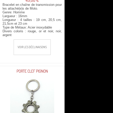
49,00 €
Bracelet en chaîne de transmission pour
les attaché(e)s de Moto.
Genre: Homme
Largueur : 16mm
Longueur :
4 tailles :
19 cm, 20,5 cm,
21,5cm et 23 cm
Type de Métaux: Acier inoxydable
Divers coloris : rouge, or et noir, noir,
argent
VOIR LES DÉCLINAISONS
PORTE CLEF PIGNON