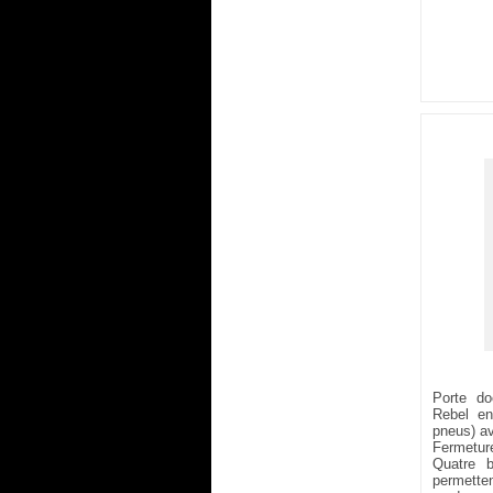
Porte d
Rebel 
pneus) a
Fermeture
Quatre b
permetten