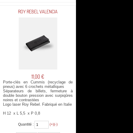
ROY REBEL VALENCIA
11,00 €
Porte-clés en Cummis (recyclage de
pneus) avec 6 crochets métalliques
Séparateurs de billets, fermeture à
double bouton pression avec surpiqûres
noires et contrastées
Logo laser Roy Rebel. Fabriqué en Italie
H 12 x L 5,5 x P 0,8
Quantité :
(+)
(-)