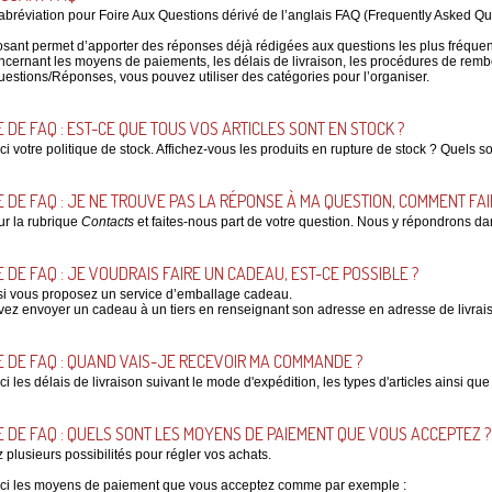
’abréviation pour Foire Aux Questions dérivé de l’anglais FAQ (Frequently Asked Qu
ant permet d’apporter des réponses déjà rédigées aux questions les plus fréquent
oncernant les moyens de paiements, les délais de livraison, les procédures de rem
Questions/Réponses, vous pouvez utiliser des catégories pour l’organiser.
 DE FAQ : EST-CE QUE TOUS VOS ARTICLES SONT EN STOCK ?
ici votre politique de stock. Affichez-vous les produits en rupture de stock ? Quels 
 DE FAQ : JE NE TROUVE PAS LA RÉPONSE À MA QUESTION, COMMENT FAI
ur la rubrique
Contacts
et faites-nous part de votre question. Nous y répondrons dan
 DE FAQ : JE VOUDRAIS FAIRE UN CADEAU, EST-CE POSSIBLE ?
si vous proposez un service d’emballage cadeau.
ez envoyer un cadeau à un tiers en renseignant son adresse en adresse de livraiso
 DE FAQ : QUAND VAIS-JE RECEVOIR MA COMMANDE ?
ci les délais de livraison suivant le mode d'expédition, les types d'articles ainsi que
 DE FAQ : QUELS SONT LES MOYENS DE PAIEMENT QUE VOUS ACCEPTEZ ?
 plusieurs possibilités pour régler vos achats.
ici les moyens de paiement que vous acceptez comme par exemple :