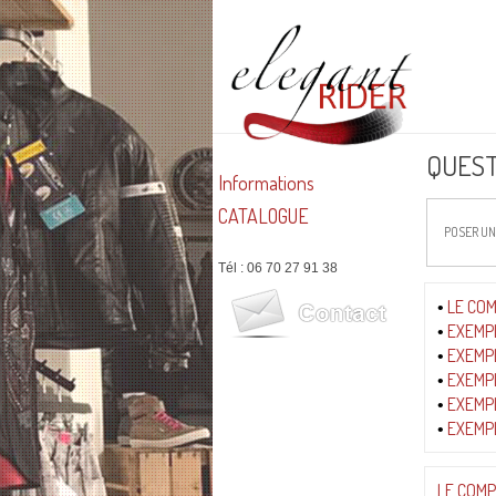
QUES
Informations
CATALOGUE
POSER UN
Tél : 06 70 27 91 38
LE CO
•
EXEMPL
•
EXEMPL
•
EXEMPL
•
EXEMPL
•
EXEMPL
•
LE COM