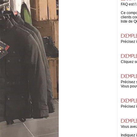
FAQ est l
Ce compos
clients c
liste de 
EXEMPLE
Précisez 
EXEMPLE
Cliquez s
EXEMPLE
Précisez 
Vous pouv
EXEMPLE
Précisez i
EXEMPLE
Vous avez
Indiquez 