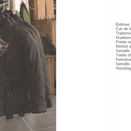
Bottines
Cuir de 
Traitemen
Doublure 
Pointe r
Renfort a
Semelle 
Tirette d'
Fermeture
Semelle
Homolog