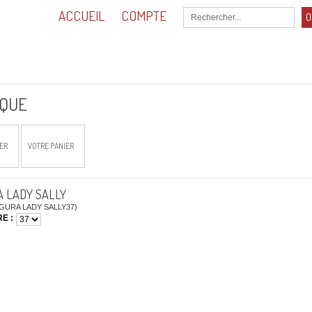
ACCUEIL
COMPTE
O
0,00
Total :
IQUE
ER
VOTRE PANIER
 LADY SALLY
EGURA LADY SALLY37)
E :