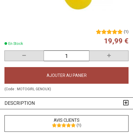
(
1
)
19,99 €
En Stock
AJOUTER AU PANIER
(Code :
MOTOGIRL GENOUX
)
DESCRIPTION
AVIS CLIENTS
(
1
)